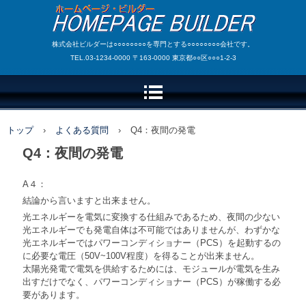
株式会社ビルダーは○○○○○○○○を専門とする○○○○○○○○会社です。
TEL.03-1234-0000 〒163-0000 東京都○○区○○○1-2-3
トップ
›
よくある質問
›
Q4：夜間の発電
Q4：夜間の発電
A４：
結論から言いますと出来ません。
光エネルギーを電気に変換する仕組みであるため、夜間の少ない
光エネルギーでも発電自体は不可能ではありませんが、わずかな
光エネルギーではパワーコンディショナー（PCS）を起動するの
に必要な電圧（50V~100V程度）を得ることが出来ません。
太陽光発電で電気を供給するためには、モジュールが電気を生み
出すだけでなく、パワーコンディショナー（PCS）が稼働する必
要があります。