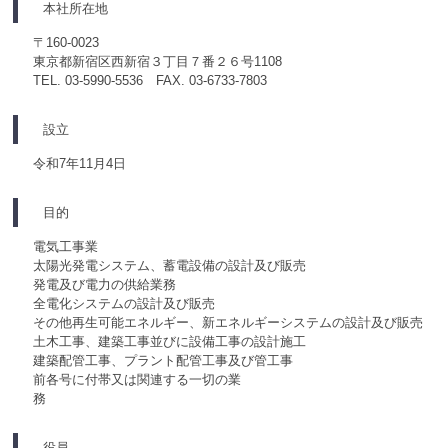
本社所在地
〒160-0023
東京都新宿区西新宿３丁目７番２６号1108
TEL. 03-5990-5536 FAX. 03-6733-7803
設立
令和7年11月4日
目的
電気工事業
太陽光発電システム、蓄電設備の設計及び販売
発電及び電力の供給業務
全電化システムの設計及び販売
その他再生可能エネルギー、新エネルギーシステムの設計及び販売
土木工事、建築工事並びに設備工事の設計施工
建築配管工事、プラント配管工事及び管工事
前各号に付帯又は関連する一切の業
務
役員